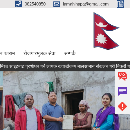
082540850
lamahinapa@gmail.com
न फाराम
राेजगारमुलक सेवा
सम्पर्क
टबाट प्रशोधन गर्न लायक कवाडीजन्य मालसामान संकलन गरी बिक्री गर्ने आय ठेक