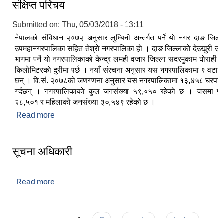
संक्षिप्त परिचय
Submitted on:
Thu, 05/03/2018 - 13:11
नेपालकाे संविधान २०७२ अनुसार लुम्बिनी अन्तर्गत पर्ने याे नगर दाङ ज
उपमहानगरपालिका सहित तेश्राे नगरपालिका हाे । दाङ जिल्लाकाे देउखुरी 
भागमा पर्ने याे नगरपालिकाकाे केन्द्र लमही वजार जिल्ला सदरमुकाम घाेरा
किलाेमिटरकाे दुरीमा पर्छ । नयाँ संरचना अनुसार यस नगरपालिकामा ९ वटा
छन् । वि.सं. २०७८काे जणगणना अनुसार यस नगरपालिकामा १३,४५८ घरपर
गर्दछन् । नगरपालिकाकाे कुल जनसंख्या ५९,०५० रहेकाे छ । जसमा पु
२८,५०१ र महिलाकाे जनसंख्या ३०,५४९ रहेकाे छ ।
Read more
about संक्षिप्त परिचय
सूचना अधिकारी
Read more
about सूचना अधिकारी