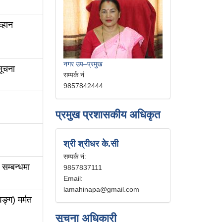
्हान
नगर उप–प्रमुख
सूचना
सम्पर्क नं
9857842444
प्रमुख प्रशासकीय अधिकृत
श्री श्रीधर के.सी
सम्पर्क नं:
 सम्बन्धमा
9857837111
Email:
lamahinapa@gmail.com
िङ्ग) मर्मत
सूचना अधिकारी