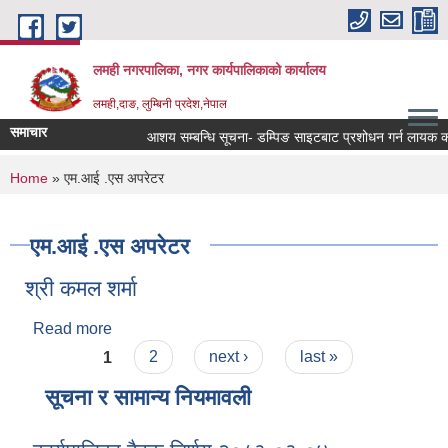
Skip to main content
लमही नगरपालिका, नगर कार्यपालिकाको कार्यालय
लमही,दाङ, लुम्बिनी प्रदेश,नेपाल
समाचार
आशय सम्बन्धि सूचना- डम्पिङ साइटबाट प्रशोधन गर्न लायक कवाड
You are here
Home
» एम.आई .एस अपरेटर
एम.आई .एस अपरेटर
श्री कमल शर्मा
Read more
about श्री कमल शर्मा
Pages
1
2
next ›
last »
सूचना र सामान्य नियमावली