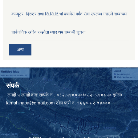
कम्प्यूटर, प्रिन्टर तथा सि.सि.टि.भी क्यामेरा मर्मत सेवा उपलब्ध गराउने सम्बन्धमा
सार्वजनिक खरिद सम्झौता म्याद थप सम्बन्धी सूचना
अन्य
संपर्क
लमही ५ लमही दाङ सम्पर्क न . ०८२-५४००५०/०८२- ५४०८५० इमेलः
lamahinapa@gmail.com
टाेल फ्री नं. १६६०-८२-५४०००