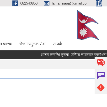
082540850
lamahinapa@gmail.com
न फाराम
राेजगारमुलक सेवा
सम्पर्क
आशय सम्बन्धि सूचना- डम्पिङ साइटबाट प्रशोधन गर्न