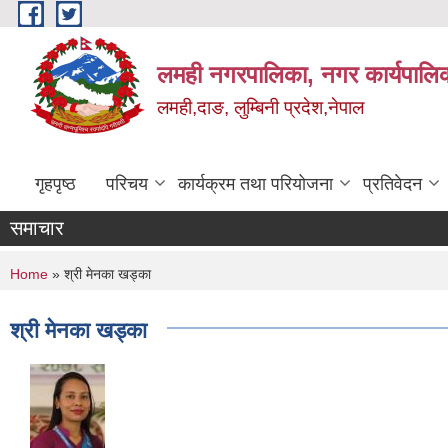
Skip to main content
लमही नगरपालिका, नगर कार्यपालिक
लमही,दाङ, लुम्बिनी प्रदेश,नेपाल
गृहपृष्ठ
परिचय
कार्यक्रम तथा परियोजना
प्रतिवेदन
समाचार
You are here
Home
» श्री मेनका खड्का
श्री मेनका खड्का