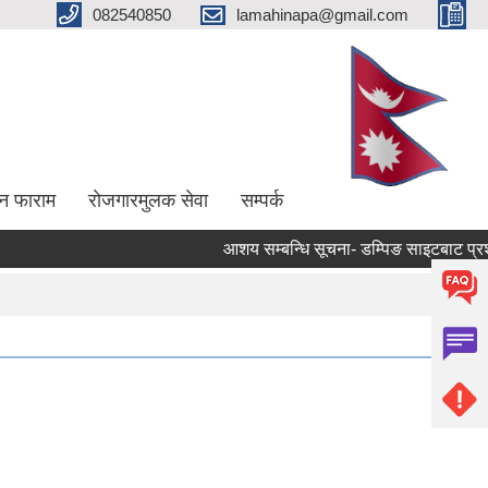
082540850
lamahinapa@gmail.com
न फाराम
राेजगारमुलक सेवा
सम्पर्क
आशय सम्बन्धि सूचना- डम्पिङ साइटबाट प्रशोधन