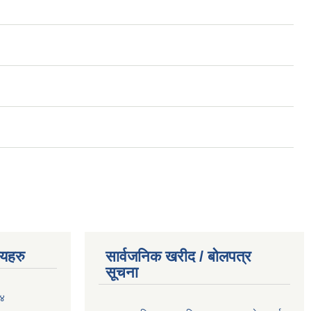
णयहरु
सार्वजनिक खरीद / बोलपत्र
सूचना
०४