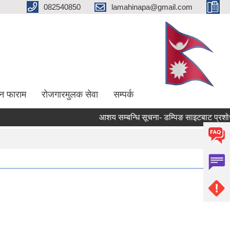
082540850
lamahinapa@gmail.com
न फाराम
राेजगारमुलक सेवा
सम्पर्क
आशय सम्बन्धि सूचना- डम्पिङ साइटबाट प्रशोधन 