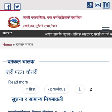
Skip to main content
लमही नगरपालिका, नगर कार्यपालिकाको कार्यालय
लमही,दाङ, लुम्बिनी प्रदेश,नेपाल
समाचार
आशय सम्बन्धि सूचना- डम्पिङ साइटबाट प्रशोधन गर्न लाय
You are here
Home
» दमकल चालक
दमकल चालक
श्री पटन चौधरी
Read more
about श्री पटन चौधरी
Pages
« first
‹ previous
1
2
सूचना र सामान्य नियमावली