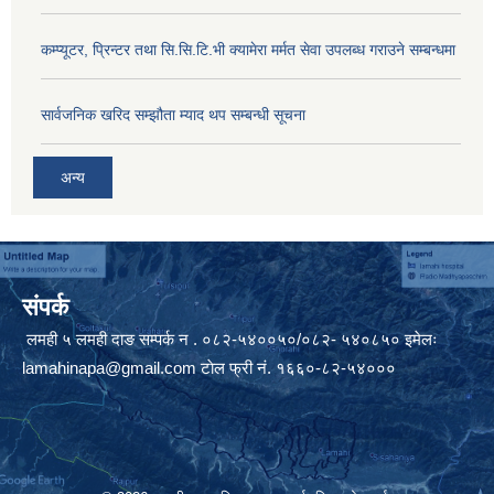
कम्प्यूटर, प्रिन्टर तथा सि.सि.टि.भी क्यामेरा मर्मत सेवा उपलब्ध गराउने सम्बन्धमा
सार्वजनिक खरिद सम्झौता म्याद थप सम्बन्धी सूचना
अन्य
संपर्क
लमही ५ लमही दाङ सम्पर्क न . ०८२-५४००५०/०८२- ५४०८५० इमेलः
lamahinapa@gmail.com
टाेल फ्री नं. १६६०-८२-५४०००