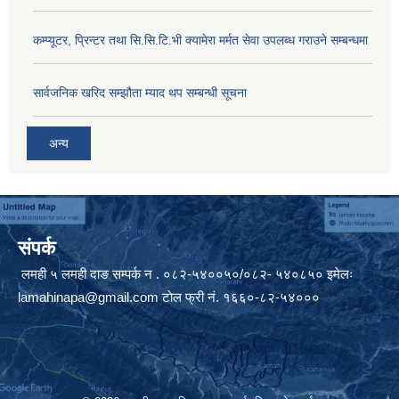
कम्प्यूटर, प्रिन्टर तथा सि.सि.टि.भी क्यामेरा मर्मत सेवा उपलब्ध गराउने सम्बन्धमा
सार्वजनिक खरिद सम्झौता म्याद थप सम्बन्धी सूचना
अन्य
संपर्क
लमही ५ लमही दाङ सम्पर्क न . ०८२-५४००५०/०८२- ५४०८५० इमेलः
lamahinapa@gmail.com
टाेल फ्री नं. १६६०-८२-५४०००