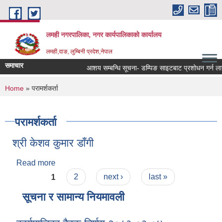
Skip to main content
लमही नगरपालिका, नगर कार्यपालिकाको कार्यालय
लमही,दाङ, लुम्बिनी प्रदेश,नेपाल
समाचार
आशय सम्बन्धि सूचना- डम्पिङ साइटबाट प्रशोधन गर्न लायक
You are here
Home
» परामर्शकर्ता
परामर्शकर्ता
श्री केशव कुमार डाँगी
Read more
about श्री केशव कुमार डाँगी
Pages
1
2
next ›
last »
सूचना र सामान्य नियमावली