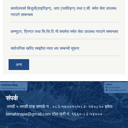
कार्यालयको बिजुली(वाइरिङ्ग), धारा (प्लाविङ्ग) तथा ए.सी. मर्मत सेवा उपलब्ध
गराउने सम्बन्धमा
कम्प्यूटर, प्रिन्टर तथा सि.सि.टि.भी क्यामेरा मर्मत सेवा उपलब्ध गराउने सम्बन्धमा
सार्वजनिक खरिद सम्झौता म्याद थप सम्बन्धी सूचना
अन्य
संपर्क
लमही ५ लमही दाङ सम्पर्क न . ०८२-५४००५०/०८२- ५४०८५० इमेलः
lamahinapa@gmail.com
टाेल फ्री नं. १६६०-८२-५४०००