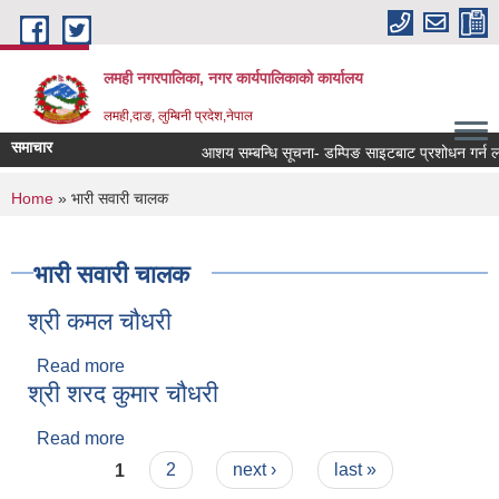
Skip to main content
लमही नगरपालिका, नगर कार्यपालिकाको कार्यालय
लमही,दाङ, लुम्बिनी प्रदेश,नेपाल
समाचार
आशय सम्बन्धि सूचना- डम्पिङ साइटबाट प्रशोधन गर्न ला
You are here
Home
» भारी सवारी चालक
भारी सवारी चालक
श्री कमल चौधरी
Read more
about श्री कमल चौधरी
श्री शरद कुमार चौधरी
Read more
about श्री शरद कुमार चौधरी
Pages
1
2
next ›
last »