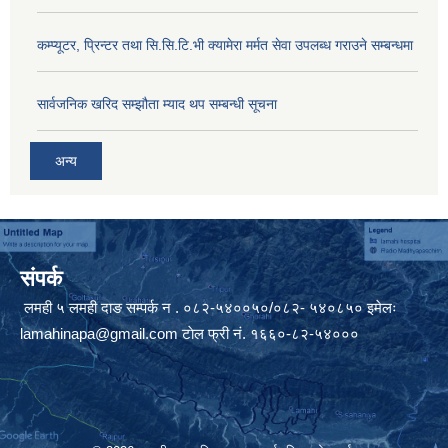
कम्प्यूटर, प्रिन्टर तथा सि.सि.टि.भी क्यामेरा मर्मत सेवा उपलब्ध गराउने सम्बन्धमा
सार्वजनिक खरिद सम्झौता म्याद थप सम्बन्धी सूचना
अन्य
संपर्क
लमही ५ लमही दाङ सम्पर्क न . ०८२-५४००५०/०८२- ५४०८५० इमेलः
lamahinapa@gmail.com
टाेल फ्री नं. १६६०-८२-५४०००