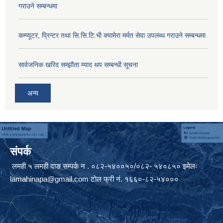
गराउने सम्बन्धमा
कम्प्यूटर, प्रिन्टर तथा सि.सि.टि.भी क्यामेरा मर्मत सेवा उपलब्ध गराउने सम्बन्धमा
सार्वजनिक खरिद सम्झौता म्याद थप सम्बन्धी सूचना
अन्य
संपर्क
लमही ५ लमही दाङ सम्पर्क न . ०८२-५४००५०/०८२- ५४०८५० इमेलः
lamahinapa@gmail.com
टाेल फ्री नं. १६६०-८२-५४०००