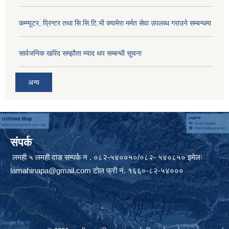
कम्प्यूटर, प्रिन्टर तथा सि.सि.टि.भी क्यामेरा मर्मत सेवा उपलब्ध गराउने सम्बन्धमा
सार्वजनिक खरिद सम्झौता म्याद थप सम्बन्धी सूचना
अन्य
संपर्क
लमही ५ लमही दाङ सम्पर्क न . ०८२-५४००५०/०८२- ५४०८५० इमेलः
lamahinapa@gmail.com
टाेल फ्री नं. १६६०-८२-५४०००