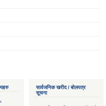
णयहरु
सार्वजनिक खरीद / बोलपत्र
सूचना
०४